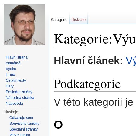
Kategorie
Diskuse
Kategorie:Vý
Přejít na:
navigace
,
hledání
Hlavní článek:
V
Hlavní strana
Aktuálně
Výuka
Linux
Podkategorie
Ostatní texty
Dary
Poslední změny
Náhodná stránka
V této kategorii j
Nápověda
Nástroje
Odkazuje sem
O
Související změny
Speciální stránky
Verze k tisku