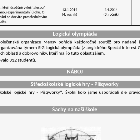
s, kteří úspěšně vyřeší alespoň
13.1.2014
4.4.2014
danou experimentální úlohu. O
(4. ročník)
(3. ročník)
nání se dozvíte prostřednictvím
ziky.
Logická olympiáda
olečenské organizace Mensy pořádá každoročně soutěž pro nadané ž
ganizována týmem SIG Logická olympiáda (z anglického Special Interest Gro
 oblastí a dobrovolníky, kteří mají o tuto oblast zájem.
rovalo 312 studentů.
NÁBOJ
Středoškolské logické hry - Pišqworky
olské logické hry - Pišqworky". Školní kolo jsme uspořádali dle pravid
Šachy na naší škole