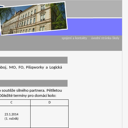
spojení a kontakty
úvodní stránka školy
Náboj, MO, FO, Pišqworky a Logická
o soutěže silného partnera. Pětiletou
 Důležité termíny pro domácí kolo:
C
D
23.1.2014
(1. ročník)