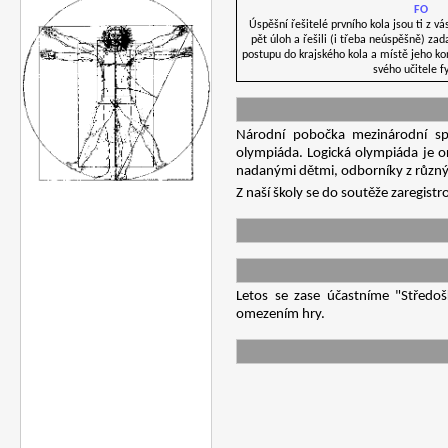
FO
Úspěšní řešitelé prvního kola jsou ti z vá
pět úloh a řešili (i třeba neúspěšně) za
postupu do krajského kola a místě jeho ko
svého učitele fy
Národní pobočka mezinárodní sp
olympiáda. Logická olympiáda je or
nadanými dětmi, odborníky z různých
Z naší školy se do soutěže zaregist
Letos se zase účastníme "Středošk
omezením hry.