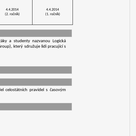
4.4.2014
4.4.2014
(2. ročník)
(1. ročník)
áky a studenty nazvanou Logická
up), který sdružuje lidi pracující s
el celostátních pravidel s časovým