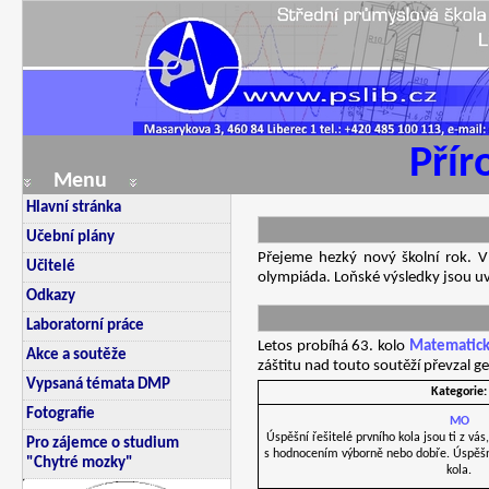
Pří
Menu
Hlavní stránka
Učební plány
Přejeme hezký nový školní rok. V
Učitelé
olympiáda. Loňské výsledky jsou 
Odkazy
Laboratorní práce
Letos probíhá 63. kolo
Matematick
Akce a soutěže
záštitu nad touto soutěží převzal g
Vypsaná témata DMP
Kategorie:
Fotografie
MO
Úspěšní řešitelé prvního kola jsou ti z vás,
Pro zájemce o studium
s hodnocením výborně nebo dobře. Úspěšný
"Chytré mozky"
kola.