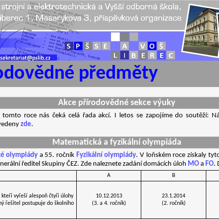
rodovědné předměty
Akce přírodovědné sekce výuky
 tomto roce nás čeká celá řada akcí. I letos se zapojíme do soutěží: 
uvedeny
zde
.
Matematická a fyzikální olympiáda
é olympiády
a 55. ročník
Fyzikální olympiády
. V loňském roce získaly tyt
enerální ředitel Skupiny ČEZ. Zde naleznete zadání domácích úloh
MO
a
FO
.
A
B
 kteří vyřeší alespoň čtyři úlohy
10.12.2013
23.1.2014
 řešitel postupuje do školního
(3. a 4. ročník)
(2. ročník)