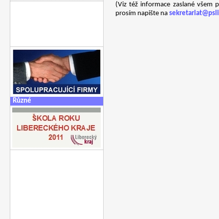
(Viz též informace zaslané všem p
prosím napište na
sekretariat@psli
Různé