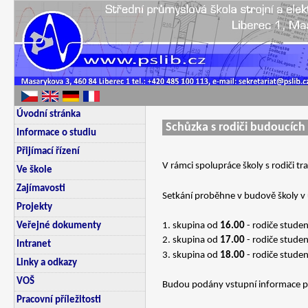
Úvodní stránka
Schůzka s rodiči budoucích
Informace o studiu
Přijímací řízení
V rámci spolupráce školy s rodiči t
Ve škole
Zajímavosti
Setkání proběhne v budově školy v
Projekty
1. skupina od
16.00
- rodiče stude
Veřejné dokumenty
2. skupina od
17.00
- rodiče stude
Intranet
3. skupina od
18.00
- rodiče stude
Linky a odkazy
VOŠ
Budou podány vstupní informace pr
Pracovní příležitosti