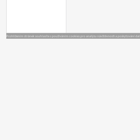
Prohlížením stránek souhlasíte s používáním cookies pro analýzu návštěvnosti a poskytování dal