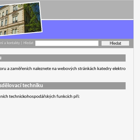
ení a kontakty
| Hledat
u
oboru a zaměřeních naleznete na webových stránkách katedry elektro
sdělovací techniku
dních technickohospodářských funkcích při: