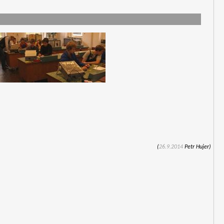
(
26.9.2014
Petr Hujer)