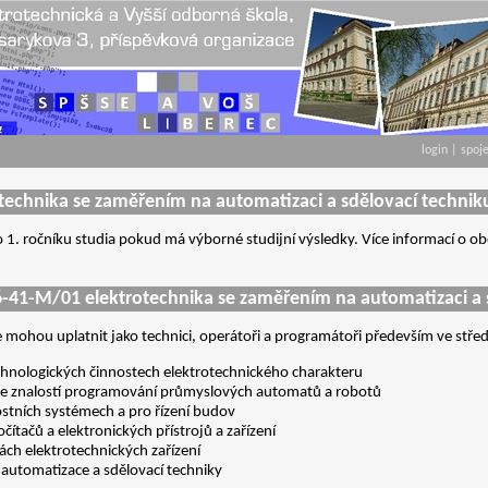
login
|
spoj
otechnika se zaměřením na automatizaci a sdělovací technik
 1. ročníku studia pokud má výborné studijní výsledky. Více informací o 
6-41-M/01 elektrotechnika
se zaměřením na
automatizaci a 
 mohou uplatnit jako technici, operátoři a programátoři především ve stře
chnologických činnostech elektrotechnického charakteru
 se znalostí programování průmyslových automatů a robotů
stních systémech a pro řízení budov
ítačů a elektronických přístrojů a zařízení
ách elektrotechnických zařízení
 automatizace a sdělovací techniky