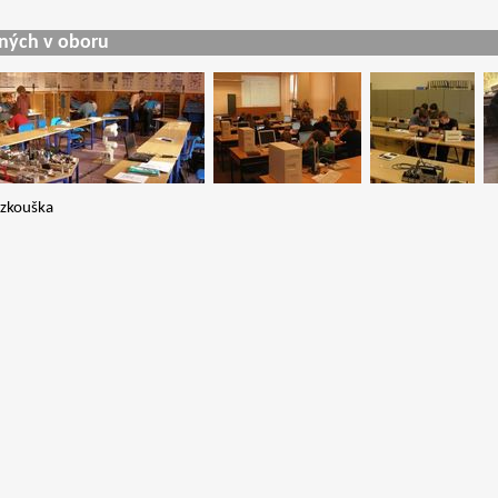
aných v oboru
 zkouška