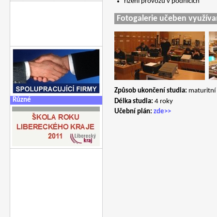
řízení provozu v podnicích
Fotogalerie učeben využív
Způsob ukončení studia:
maturitní
Různé
Délka studia:
4 roky
Učební plán:
zde>>