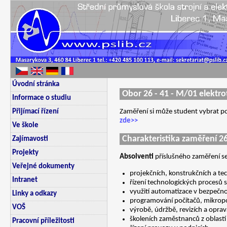
Úvodní stránka
Obor 26 - 41 - M/01 elektr
Informace o studiu
Zaměření si může student vybrat po
Přijímací řízení
zde>>
Ve škole
Charakteristika zaměření
2
Zajímavosti
Projekty
Absolventi
příslušného zaměření se
Veřejné dokumenty
projekčních, konstrukčních a te
Intranet
řízení technologických procesů
využití automatizace v bezpečno
Linky a odkazy
programování počítačů, mikropoč
VOŠ
výrobě, údržbě, revizích a oprav
školeních zaměstnanců z oblastí
Pracovní příležitosti