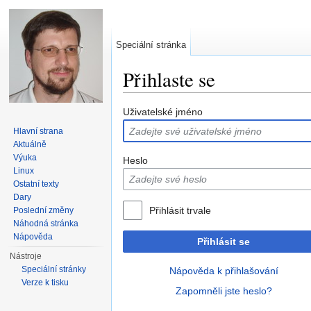
Speciální stránka
Přihlaste se
Přejít na:
navigace
,
hledání
Uživatelské jméno
Hlavní strana
Aktuálně
Výuka
Heslo
Linux
Ostatní texty
Dary
Přihlásit trvale
Poslední změny
Náhodná stránka
Nápověda
Přihlásit se
Nástroje
Speciální stránky
Nápověda k přihlašování
Verze k tisku
Zapomněli jste heslo?