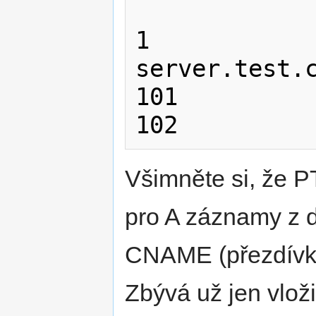
1               
server.test.c
101          
Všimněte si, že 
pro A záznamy z d
CNAME (přezdívk
Zbývá už jen vloži