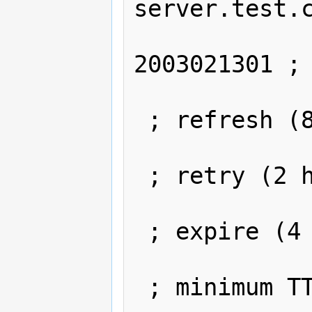
server.test.c
2003021301 ; 
                
 ; refresh (8
                
 ; retry (2 h
                
 ; expire (4 
                
 ; minimum TT