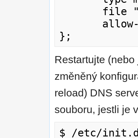
       file "10.0.0.0-255";

       allow-update { none; };

Restartujte (nebo 
změněný konfigur
reload) DNS serve
souboru, jestli je
$ /etc/init.d