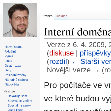
Stránka
Diskuse
Interní domén
Verze z 6. 4. 2009, 
Hlavní strana
(
diskuse
|
příspěvky
Aktuálně
Výuka
(
rozdíl
)
← Starší ve
Linux
Ostatní texty
Novější verze → (ro
Dary
Poslední změny
Přejít na:
navigace
,
hledání
Náhodná stránka
Pro počítače ve vn
Nápověda
Nástroje
ve které budou v
Odkazuje sem
Související změny
Speciální stránky
Verze k tisku