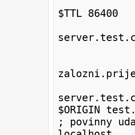
             
$TTL 86400   
                 
server.test.c
                
zalozni.prije
                
server.test.c
$ORIGIN test.
; povinny uda
localhost       