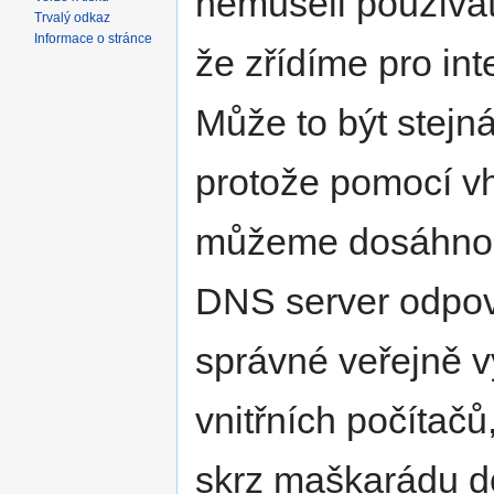
nemuseli používat
Trvalý odkaz
Informace o stránce
že zřídíme pro int
Může to být stej
protože pomocí v
můžeme dosáhnout
DNS server odpoví 
správné veřejně v
vnitřních počítačů
skrz maškarádu do