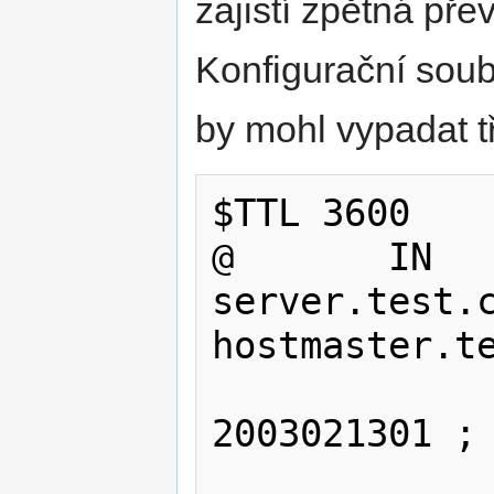
zajistí zpětná př
Konfigurační sou
by mohl vypadat t
$TTL 3600    
@       IN      
server.test.cz.  
hostmaster.te
2003021301 ; 
                