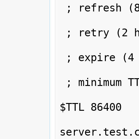
 ; refresh (8
                
 ; retry (2 h
                
 ; expire (4 
                
 ; minimum TT
             
$TTL 86400   
                NS 
server.test.c