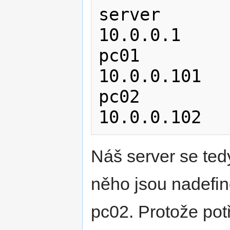
server          
10.0.0.1

pc01            
10.0.0.101

pc02            
Náš server se ted
něho jsou nadefin
pc02. Protože po