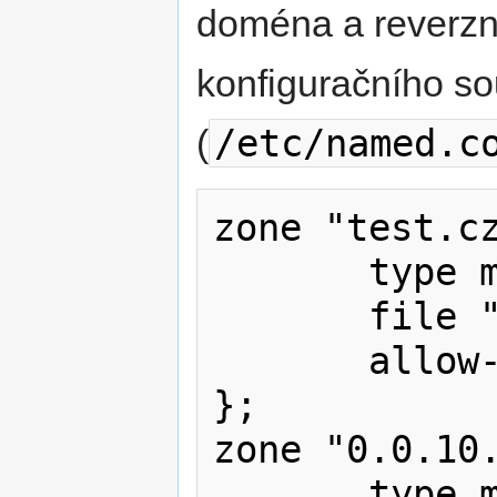
doména a reverz
konfiguračního s
/etc/named.c
(
zone "test.cz
       type master;

       file "test.cz";

       allow-update { none; };

};

zone "0.0.10.
       type master;
