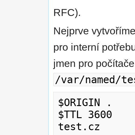
RFC).
Nejprve vytvoříme
pro interní potře
jmen pro počítače
/var/named/te
$ORIGIN .

$TTL 3600    
test.cz      