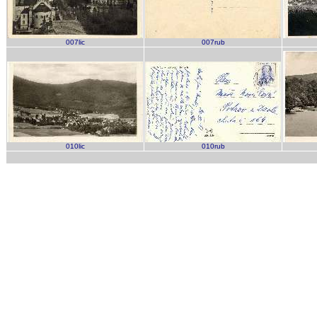
007lic
007rub
010lic
010rub