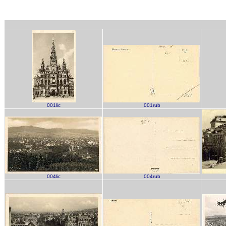
001lic
001rub
004lic
004rub